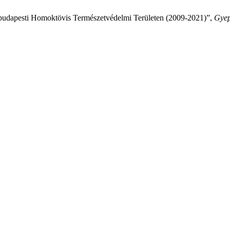
 budapesti Homoktövis Természetvédelmi Területen (2009-2021)”,
Gyep