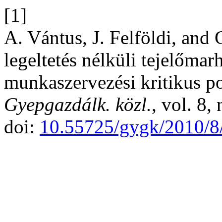
[1]
A. Vántus, J. Felföldi, and 
legeltetés nélküli tejelőmar
munkaszervezési kritikus p
Gyepgazdálk. közl.
, vol. 8,
doi:
10.55725/gygk/2010/8