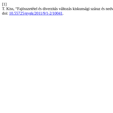
[1]
T. Kiss, “Fajösszetétel és diverzitás változás kiskunsági száraz és ne
doi:
10.55725/gygk/2011/9/1-2/10041
.