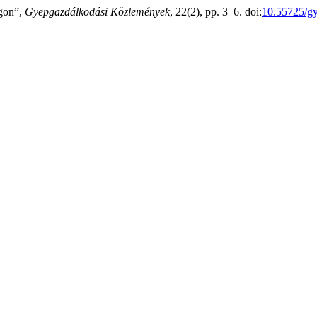
agon”,
Gyepgazdálkodási Közlemények
, 22(2), pp. 3–6. doi:
10.55725/g