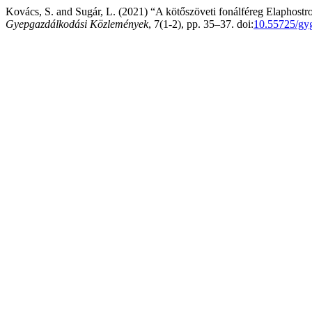
Kovács, S. and Sugár, L. (2021) “A kötőszöveti fonálféreg Elaphostro
Gyepgazdálkodási Közlemények
, 7(1-2), pp. 35–37. doi:
10.55725/gy