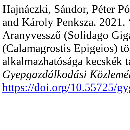
Hajnáczki, Sándor, Péter Pót
and Károly Penksza. 2021. 
Aranyvessző (Solidago Giga
(Calamagrostis Epigeios) 
alkalmazhatósága kecskék 
Gyepgazdálkodási Közlemé
https://doi.org/10.55725/g