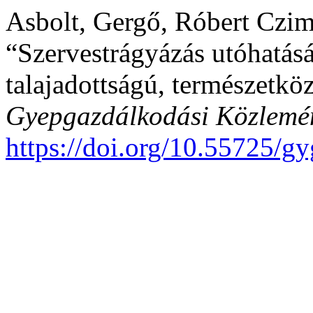
Asbolt, Gergő, Róbert Czim
“Szervestrágyázás utóhatás
talajadottságú, természetkö
Gyepgazdálkodási Közlemé
https://doi.org/10.55725/g