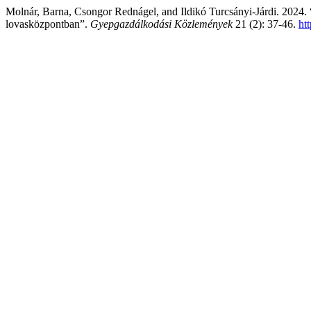
Molnár, Barna, Csongor Rednágel, and Ildikó Turcsányi-Járdi. 2024. 
lovasközpontban”.
Gyepgazdálkodási Közlemények
21 (2): 37-46.
ht