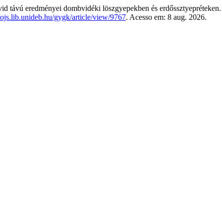
d távú eredményei dombvidéki löszgyepekben és erdőssztyepréteken
//ojs.lib.unideb.hu/gygk/article/view/9767
. Acesso em: 8 aug. 2026.