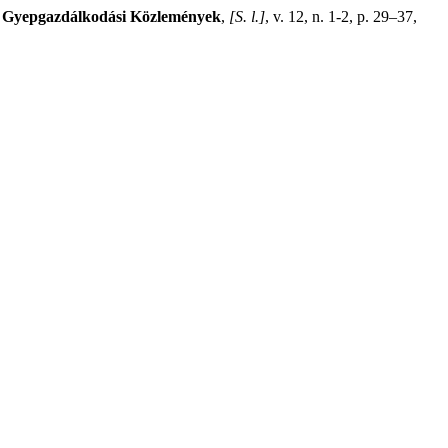
.
Gyepgazdálkodási Közlemények
,
[S. l.]
, v. 12, n. 1-2, p. 29–37,