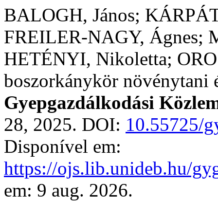
BALOGH, János; KÁRPÁTI 
FREILER-NAGY, Ágnes; M
HETÉNYI, Nikoletta; OROS
boszorkánykör növénytani é
Gyepgazdálkodási Közle
28, 2025. DOI:
10.55725/g
Disponível em:
https://ojs.lib.unideb.hu/g
em: 9 aug. 2026.