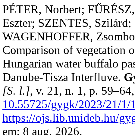
PÉTER, Norbert; FŰRÉSZ,
Eszter; SZENTES, Szilárd
WAGENHOFFER, Zsombor;
Comparison of vegetation o
Hungarian water buffalo pas
Danube-Tisza Interfluve.
G
[S. l.]
, v. 21, n. 1, p. 59–6
10.55725/gygk/2023/21/1/
https://ojs.lib.unideb.hu/g
em: 8 aug. 2026.