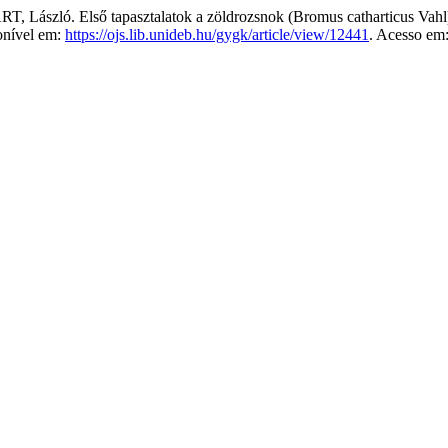
ló. Első tapasztalatok a zöldrozsnok (Bromus catharticus Vahl) h
onível em:
https://ojs.lib.unideb.hu/gygk/article/view/12441
. Acesso em: