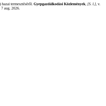
azai termesztéséről.
Gyepgazdálkodási Közlemények
,
[S. l.]
, v.
 7 aug. 2026.