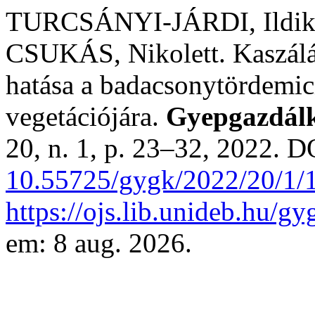
TURCSÁNYI-JÁRDI, Ildik
CSUKÁS, Nikolett. Kaszálás
hatása a badacsonytördemic
vegetációjára.
Gyepgazdál
20, n. 1, p. 23–32, 2022. D
10.55725/gygk/2022/20/1/
https://ojs.lib.unideb.hu/g
em: 8 aug. 2026.