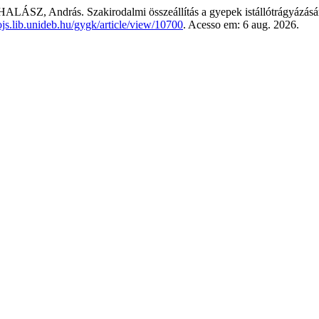
LÁSZ, András. Szakirodalmi összeállítás a gyepek istállótrágyázásá
/ojs.lib.unideb.hu/gygk/article/view/10700
. Acesso em: 6 aug. 2026.