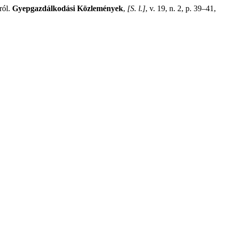
ról.
Gyepgazdálkodási Közlemények
,
[S. l.]
, v. 19, n. 2, p. 39–41,