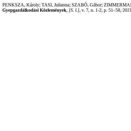
PENKSZA, Károly; TASI, Julianna; SZABÓ, Gábor; ZIMMERMANN, Zit
Gyepgazdálkodási Közlemények
,
[S. l.]
, v. 7, n. 1-2, p. 51–58, 20