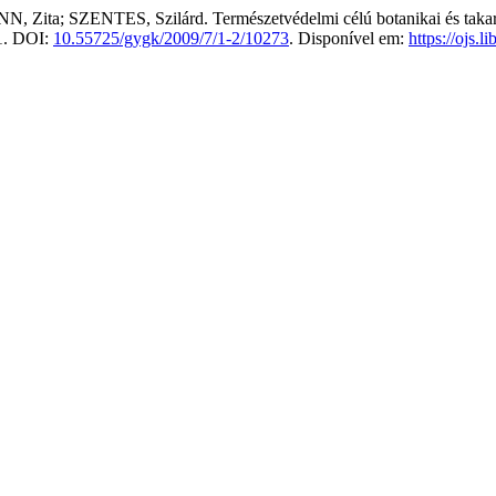
a; SZENTES, Szilárd. Természetvédelmi célú botanikai és takarmán
21. DOI:
10.55725/gygk/2009/7/1-2/10273
. Disponível em:
https://ojs.