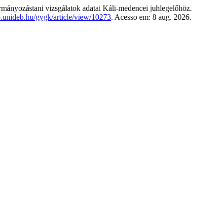
yozástani vizsgálatok adatai Káli-medencei juhlegelőhöz.
lib.unideb.hu/gygk/article/view/10273
. Acesso em: 8 aug. 2026.