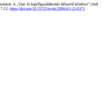
csolatok: A „Vad- és legelőgazdálkodás időszerű kérdései” című
, 7-12.
https://doi.org/10.55725/gygk/2006/4/1-2/10371