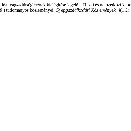
plálóanyag-szükségletének kielégítése legelőn. Hazai és nemzetközi kap
19.) tudományos közleményei.
Gyepgazdálkodási Közlemények
,
4
(1-2)