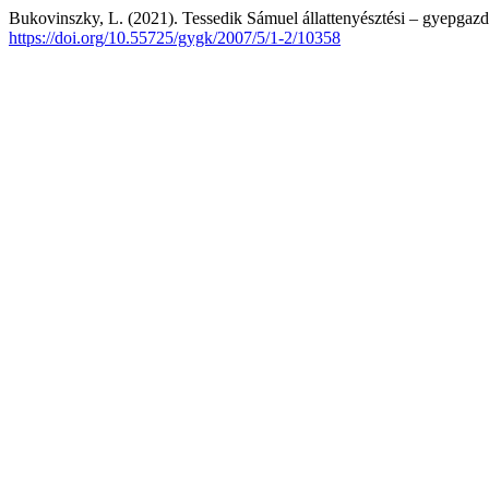
Bukovinszky, L. (2021). Tessedik Sámuel állattenyésztési – gyepgazdá
https://doi.org/10.55725/gygk/2007/5/1-2/10358