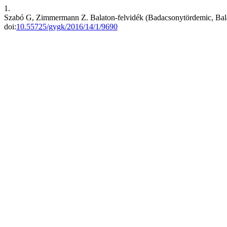
1.
Szabó G, Zimmermann Z. Balaton-felvidék (Badacsonytördemic, Balaton
doi:
10.55725/gygk/2016/14/1/9690