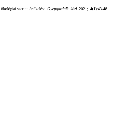
kológiai szerinti értékelése.
Gyepgazdálk. közl.
2021;14(1):43-48.