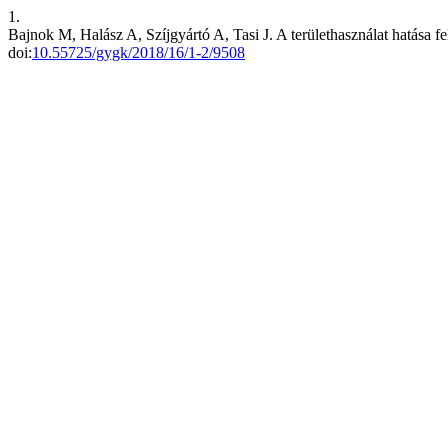
1.
Bajnok M, Halász A, Szíjgyártó A, Tasi J. A területhasználat hatása f
doi:
10.55725/gygk/2018/16/1-2/9508