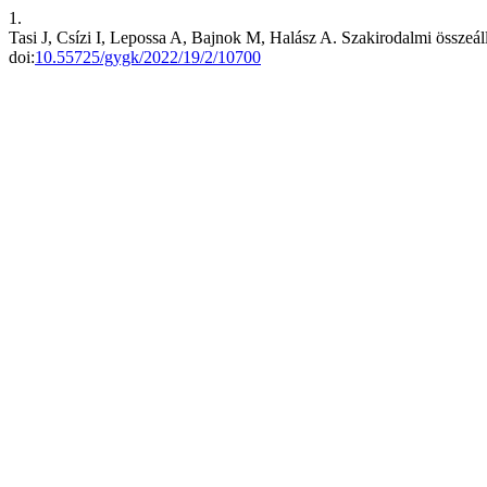
1.
Tasi J, Csízi I, Lepossa A, Bajnok M, Halász A. Szakirodalmi összeáll
doi:
10.55725/gygk/2022/19/2/10700