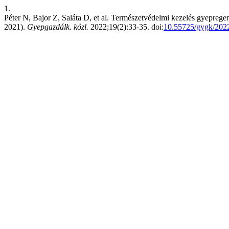
1.
Péter N, Bajor Z, Saláta D, et al. Természetvédelmi kezelés gyepre
2021).
Gyepgazdálk. közl.
2022;19(2):33-35. doi:
10.55725/gygk/202