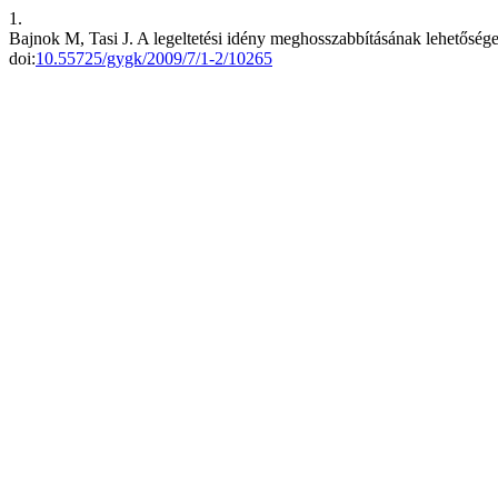
1.
Bajnok M, Tasi J. A legeltetési idény meghosszabbításának lehetős
doi:
10.55725/gygk/2009/7/1-2/10265