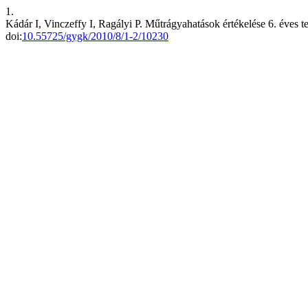
1.
Kádár I, Vinczeffy I, Ragályi P. Műtrágyahatások értékelése 6. éves t
doi:
10.55725/gygk/2010/8/1-2/10230