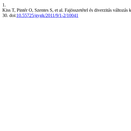
1.
Kiss T, Pintér O, Szentes S, et al. Fajösszetétel és diverzitás változá
30. doi:
10.55725/gygk/2011/9/1-2/10041