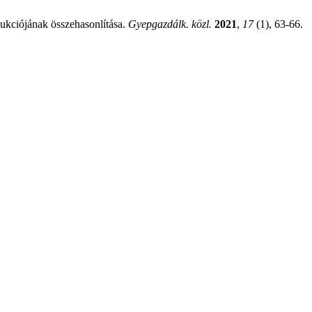
dukciójának összehasonlítása.
Gyepgazdálk. közl.
2021
,
17
(1), 63-66.