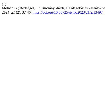
(1)
Molnár, B.; Rednágel, C.; Turcsányi-Járdi, I. Lólegelők és kaszálók 
2024
,
21
(2), 37-46.
https://doi.org/10.55725/gygk/2023/21/2/13497
.