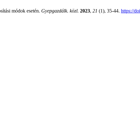
osítási módok esetén.
Gyepgazdálk. közl.
2023
,
21
(1), 35-44.
https://d