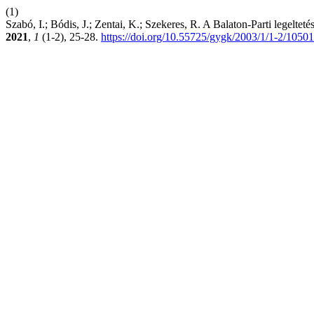
(1)
Szabó, I.; Bódis, J.; Zentai, K.; Szekeres, R. A Balaton-Parti legeltet
2021
,
1
(1-2), 25-28.
https://doi.org/10.55725/gygk/2003/1/1-2/10501