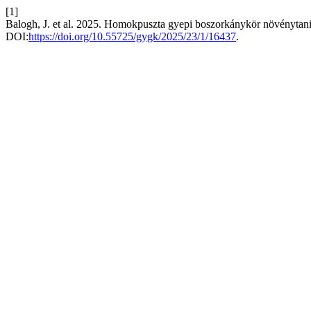
[1]
Balogh, J. et al. 2025. Homokpuszta gyepi boszorkánykör növénytani
DOI:
https://doi.org/10.55725/gygk/2025/23/1/16437
.