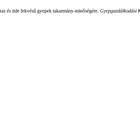
 száraz és üde fekvésű gyepek takarmány-minőségére.
Gyepgazdálkodási 