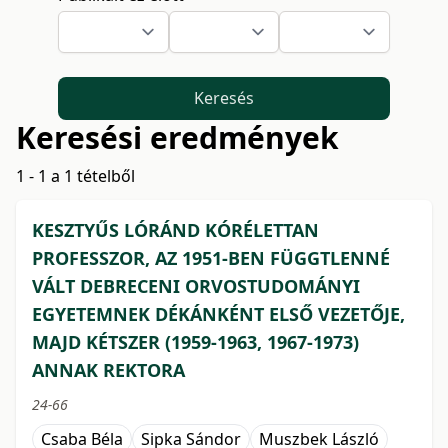
Keresés
Keresési eredmények
1 - 1 a 1 tételből
KESZTYŰS LÓRÁND KÓRÉLETTAN
PROFESSZOR, AZ 1951-BEN FÜGGTLENNÉ
VÁLT DEBRECENI ORVOSTUDOMÁNYI
EGYETEMNEK DÉKÁNKÉNT ELSŐ VEZETŐJE,
MAJD KÉTSZER (1959-1963, 1967-1973)
ANNAK REKTORA
24-66
Csaba Béla
Sipka Sándor
Muszbek László