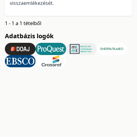
visszaemlékezését.
1 - 1 a 1 tételből
Adatbázis logók