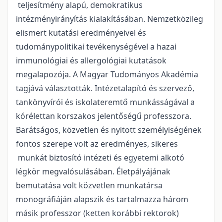
teljesítmény alapú, demokratikus
intézményirányítás kialakításában. Nemzetközileg
elismert kutatási eredményeivel és
tudománypolitikai tevékenységével a hazai
immunológiai és allergológiai kutatások
megalapozója. A Magyar Tudományos Akadémia
tagjává választották. Intézetalapító és szervező,
tankönyvírói és iskolateremtő munkásságával a
kórélettan korszakos jelentőségű professzora.
Barátságos, közvetlen és nyitott személyiségének
fontos szerepe volt az eredményes, sikeres
munkát biztosító intézeti és egyetemi alkotó
légkör megvalósulásában. Életpályájának
bemutatása volt közvetlen munkatársa
monográfiáján alapszik és tartalmazza három
másik professzor (ketten korábbi rektorok)