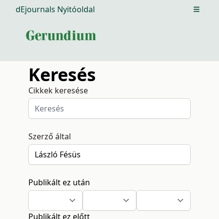
dEjournals Nyitóoldal
Open m
Keresés
Cikkek keresése
Szerző által
Publikált ez után
Publikált ez előtt