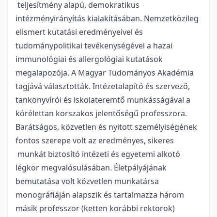
teljesítmény alapú, demokratikus
intézményirányítás kialakításában. Nemzetközileg
elismert kutatási eredményeivel és
tudománypolitikai tevékenységével a hazai
immunológiai és allergológiai kutatások
megalapozója. A Magyar Tudományos Akadémia
tagjává választották. Intézetalapító és szervező,
tankönyvírói és iskolateremtő munkásságával a
kórélettan korszakos jelentőségű professzora.
Barátságos, közvetlen és nyitott személyiségének
fontos szerepe volt az eredményes, sikeres
munkát biztosító intézeti és egyetemi alkotó
légkör megvalósulásában. Életpályájának
bemutatása volt közvetlen munkatársa
monográfiáján alapszik és tartalmazza három
másik professzor (ketten korábbi rektorok)