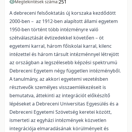
251
Megtekintések száma:
A debreceni felsőoktatás új korszaka kezdődött
2000-ben – az 1912-ben alapított állami egyetem
1950-ben történt több intézményre való
szétválasztását évtizedekkel követően – öt
egyetemi karral, három főiskolai karral, kilenc
intézettel és három társult intézménnyel létrejött
az országban a legszélesebb képzési spektrumú
Debreceni Egyetem négy független intézményből.
A tanulmány, az akkori egyetemi vezetésben
résztvevők személyes visszaemlékezéseit is
bemutatva, áttekinti az integrációt előkészítő
lépéseket a Debreceni Universitas Egyesülés és a
Debreceni Egyetemi Szövetség keretei között,
ismerteti az egyházi intézmények közvetlen
integrációja elmaradásának körülményeit és