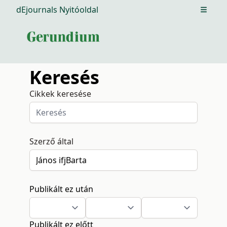
dEjournals Nyitóoldal
Open m
Keresés
Cikkek keresése
Szerző által
Publikált ez után
Publikált ez előtt