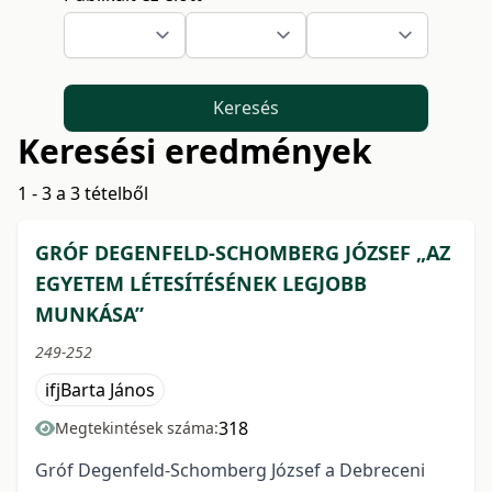
Keresés
Keresési eredmények
1 - 3 a 3 tételből
GRÓF DEGENFELD-SCHOMBERG JÓZSEF „AZ
EGYETEM LÉTESÍTÉSÉNEK LEGJOBB
MUNKÁSA”
249-252
ifjBarta János
318
Megtekintések száma:
Gróf Degenfeld-Schomberg József a Debreceni