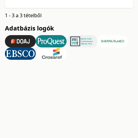
1 - 3 a 3 tételből
Adatbázis logók