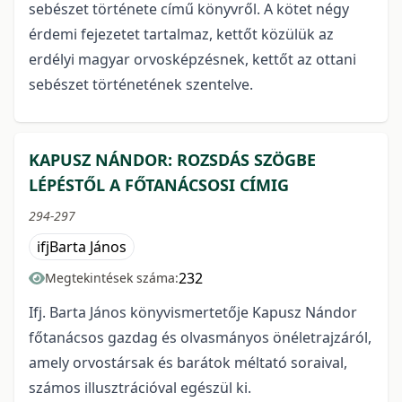
sebészet története című könyvről. A kötet négy
érdemi fejezetet tartalmaz, kettőt közülük az
erdélyi magyar orvosképzésnek, kettőt az ottani
sebészet történetének szentelve.
KAPUSZ NÁNDOR: ROZSDÁS SZÖGBE
LÉPÉSTŐL A FŐTANÁCSOSI CÍMIG
294-297
ifjBarta János
232
Megtekintések száma:
Ifj. Barta János könyvismertetője Kapusz Nándor
főtanácsos gazdag és olvasmányos önéletrajzáról,
amely orvostársak és barátok méltató soraival,
számos illusztrációval egészül ki.