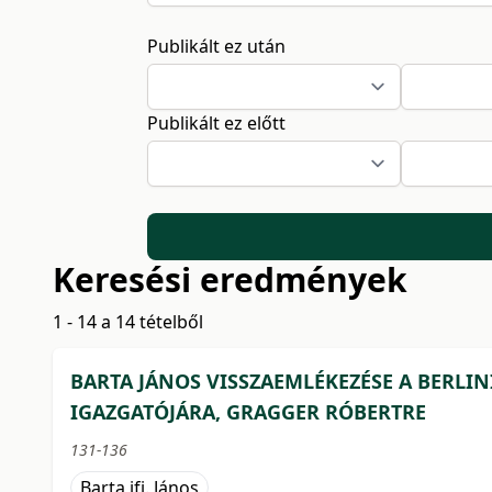
Publikált ez után
Publikált ez előtt
Keresési eredmények
1 - 14 a 14 tételből
BARTA JÁNOS VISSZAEMLÉKEZÉSE A BERL
IGAZGATÓJÁRA, GRAGGER RÓBERTRE
131-136
Barta ifj. János