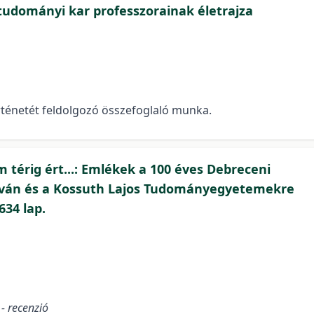
studományi kar professzorainak életrajza
ténetét feldolgozó összefoglaló munka.
térig ért...: Emlékek a 100 éves Debreceni
István és a Kossuth Lajos Tudományegyetemekre
634 lap.
- recenzió