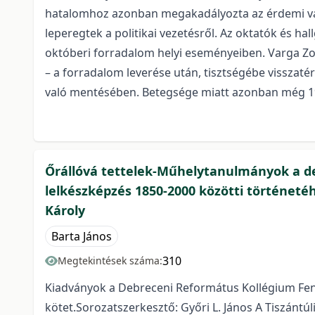
hatalomhoz azonban megakadályozta az érdemi vált
leperegtek a politikai vezetésről. Az oktatók és ha
októberi forradalom helyi eseményeiben. Varga Zolt
– a forradalom leverése után, tisztségébe visszatér
való mentésében. Betegsége miatt azonban még 19
Őrállóvá tettelek-Műhelytanulmányok a de
lelkészképzés 1850-2000 közötti történeté
Károly
Barta János
310
Megtekintések száma:
Kiadványok a Debreceni Református Kollégium Fenná
kötet.Sorozatszerkesztő: Győri L. János A Tiszánt