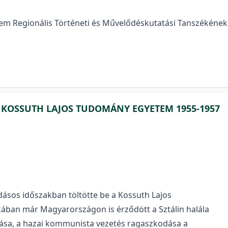
etem Regionális Történeti és Művelődéskutatási Tanszékének
 KOSSUTH LAJOS TUDOMÁNY EGYETEM 1955-1957
dásos időszakban töltötte be a Kossuth Lajos
kában már Magyarországon is érződött a Sztálin halála
tása, a hazai kommunista vezetés ragaszkodása a