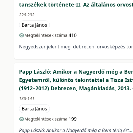
tanszékek története-II. Az általános orvo
228-232
Barta János
410
Megtekintések száma:
Negyedszer jelent meg debreceni orvosképzés tör
Papp László: Amikor a Nagyerdő még a Bem 
Egyetemről, különös tekintettel a Tisza 
(1912–2012) Debrecen, Magánkiadás, 2013. 
138-141
Barta János
199
Megtekintések száma:
Papp László: Amikor a Nagyerdő még a Bem térig ért... 