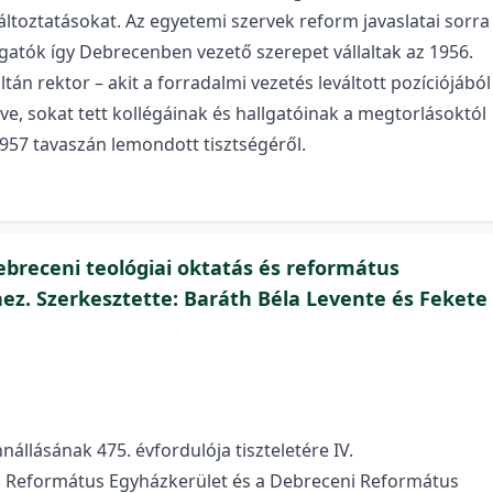
oztatásokat. Az egyetemi szervek reform javaslatai sorra
llgatók így Debrecenben vezető szerepet vállaltak az 1956.
án rektor – akit a forradalmi vezetés leváltott pozíciójából
ve, sokat tett kollégáinak és hallgatóinak a megtorlásoktól
57 tavaszán lemondott tisztségéről.
breceni teológiai oktatás és református
hez. Szerkesztette: Baráth Béla Levente és Fekete
llásának 475. évfordulója tiszteletére IV.
úli Református Egyházkerület és a Debreceni Református