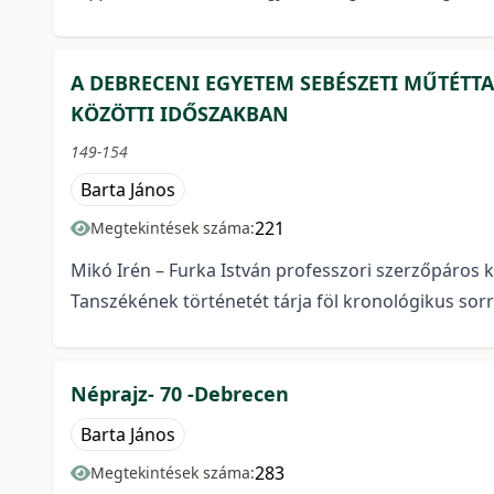
A DEBRECENI EGYETEM SEBÉSZETI MŰTÉTTA
KÖZÖTTI IDŐSZAKBAN
149-154
Barta János
221
Megtekintések száma:
Mikó Irén – Furka István professzori szerzőpáros
Tanszékének történetét tárja föl kronológikus sorre
Néprajz- 70 -Debrecen
Barta János
283
Megtekintések száma: