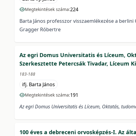
224
Megtekintések száma:
Barta János professzor visszaemlékezése a berlini
Gragger Róbertre
Az egri Domus Universitatis és Líceum, Ok
Szerkesztette Petercsák Tivadar, Líceum Kia
183-188
ifj. Barta János
191
Megtekintések száma:
Az egri Domus Universitatis és Líceum, Oktatás, tudom
100 éves a debreceni orvosképzés-I. Az ált