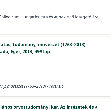
 Collegicum Hungaricumra és annak első igazgatójára,
tatás, tudomány, művészet (1763–2013):
dó, Eger, 2013, 499 lap
ány, művészet (1763–2013) - recenzió
alános orvostudományi kar. Az intézetek és a