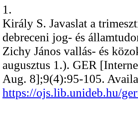
1.
Király S. Javaslat a trimesz
debreceni jog- és államtudo
Zichy János vallás- és közo
augusztus 1.). GER [Interne
Aug. 8];9(4):95-105. Availa
https://ojs.lib.unideb.hu/g