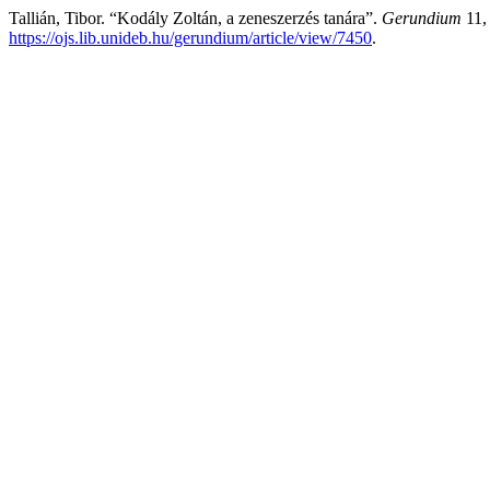
Tallián, Tibor. “Kodály Zoltán, a zeneszerzés tanára”.
Gerundium
11,
https://ojs.lib.unideb.hu/gerundium/article/view/7450
.