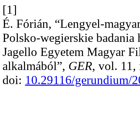
[1]
É. Fórián, “Lengyel-magyar
Polsko-wegierskie badania
Jagello Egyetem Magyar Fil
alkalmából”,
GER
, vol. 11
doi:
10.29116/gerundium/2