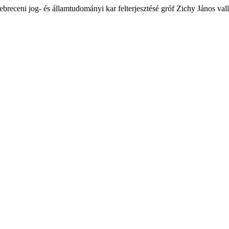
 debreceni jog- és államtudományi kar felterjesztésé gróf Zichy János val