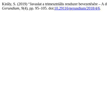
Király, S. (2019) “Javaslat a trimesztriális rendszer bevezetésére – A
Gerundium
, 9(4), pp. 95–105. doi:
10.29116/gerundium/2018/4/6
.