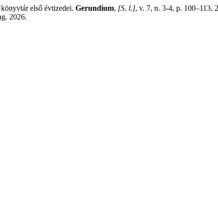
könyvtár első évtizedei.
Gerundium
,
[S. l.]
, v. 7, n. 3-4, p. 100–113,
ug. 2026.