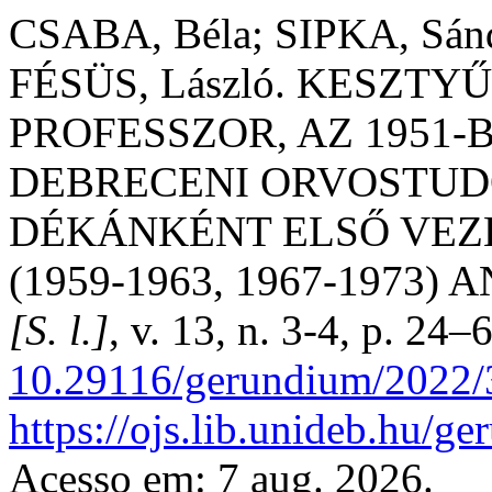
CSABA, Béla; SIPKA, Sán
FÉSÜS, László. KESZT
PROFESSZOR, AZ 1951
DEBRECENI ORVOSTU
DÉKÁNKÉNT ELSŐ VEZE
(1959-1963, 1967-1973
[S. l.]
, v. 13, n. 3-4, p. 24
10.29116/gerundium/2022/
https://ojs.lib.unideb.hu/g
Acesso em: 7 aug. 2026.