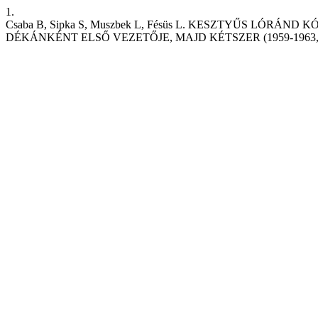
1.
Csaba B, Sipka S, Muszbek L, Fésüs L. KESZTYŰS L
DÉKÁNKÉNT ELSŐ VEZETŐJE, MAJD KÉTSZER (1959-1963,