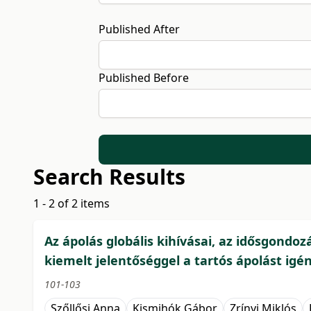
Published After
Published Before
Search Results
1 - 2 of 2 items
Az ápolás globális kihívásai, az idősgondoz
kiemelt jelentőséggel a tartós ápolást igén
101-103
Szőllősi Anna
Kismihók Gábor
Zrínyi Miklós