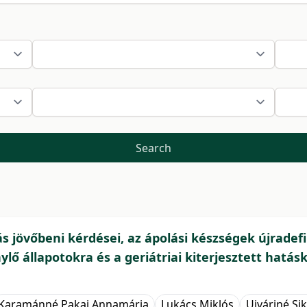
Search
ás jövőbeni kérdései, az ápolási készségek újradefi
ylő állapotokra és a geriátriai kiterjesztett hatás
Karamánné Pakai Annamária
Lukács Miklós
Ujváriné Si