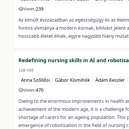
239
Views:
Az elmúlt évszázadban az egészségügy és az életm
fontos vívmánya a modern kornak, kihívást jelent
hosszabb életet élnek, egyre nagyobb hiány muta
Redefining nursing skills in AI and robotis
126-145
Anna Szőllősi
Gábor Kismihók
Ádám Keszler
470
Views:
Owing to the enormous improvements in health and 
achievement of the modern age, it is a challenge fo
shortage of carers for an ageing population. This p
emergence of robotization in the field of nursing c