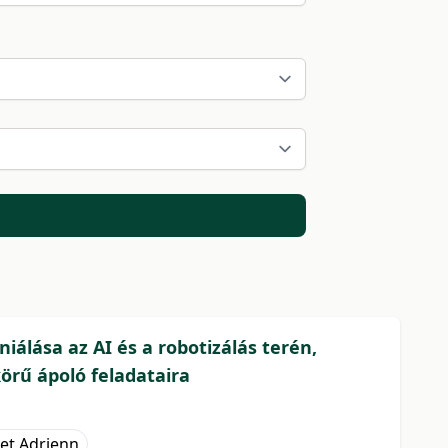
niálása az AI és a robotizálás terén,
körű ápoló feladataira
ket Adrienn