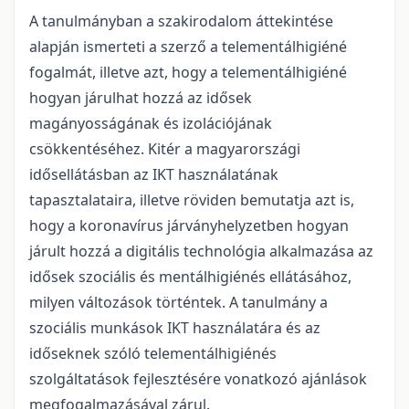
A tanulmányban a szakirodalom áttekintése
alapján ismerteti a szerző a telementálhigiéné
fogalmát, illetve azt, hogy a telementálhigiéné
hogyan járulhat hozzá az idősek
magányosságának és izolációjának
csökkentéséhez. Kitér a magyarországi
idősellátásban az IKT használatának
tapasztalataira, illetve röviden bemutatja azt is,
hogy a koronavírus járványhelyzetben hogyan
járult hozzá a digitális technológia alkalmazása az
idősek szociális és mentálhigiénés ellátásához,
milyen változások történtek. A tanulmány a
szociális munkások IKT használatára és az
időseknek szóló telementálhigiénés
szolgáltatások fejlesztésére vonatkozó ajánlások
megfogalmazásával zárul.