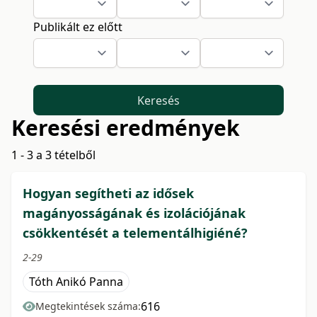
Publikált ez előtt
Keresés
Keresési eredmények
1 - 3 a 3 tételből
Hogyan segítheti az idősek
magányosságának és izolációjának
csökkentését a telementálhigiéné?
2-29
Tóth Anikó Panna
616
Megtekintések száma: