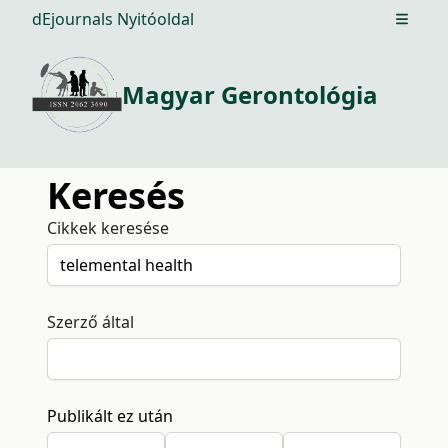
dEjournals Nyitóoldal
Open m
Magyar Gerontológia
Keresés
Cikkek keresése
Szerző által
Publikált ez után