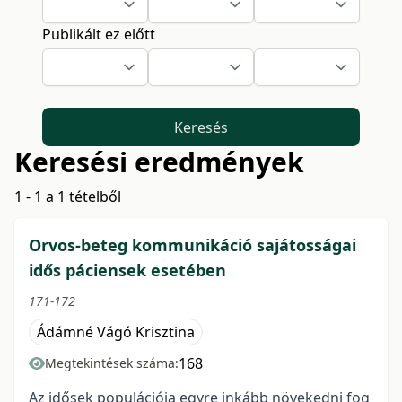
Publikált ez előtt
Keresés
Keresési eredmények
1 - 1 a 1 tételből
Orvos-beteg kommunikáció sajátosságai
idős páciensek esetében
171-172
Ádámné Vágó Krisztina
168
Megtekintések száma:
Az idősek populációja egyre inkább növekedni fog