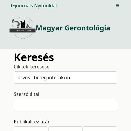
dEjournals Nyitóoldal
Open m
Magyar Gerontológia
Keresés
Cikkek keresése
Szerző által
Publikált ez után