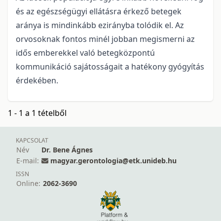
és az egészségügyi ellátásra érkező betegek
aránya is mindinkább ezirányba tolódik el. Az
orvosoknak fontos minél jobban megismerni az
idős emberekkel való betegközpontú
kommunikáció sajátosságait a hatékony gyógyítás
érdekében.
1 - 1 a 1 tételből
KAPCSOLAT
Név
Dr. Bene Ágnes
E-mail:
magyar.gerontologia@etk.unideb.hu
ISSN
Online:
2062-3690