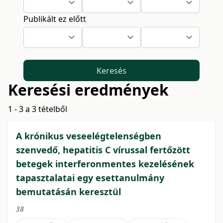
Publikált ez előtt
Keresés
Keresési eredmények
1 - 3 a 3 tételből
A krónikus veseelégtelenségben
szenvedő, hepatitis C vírussal fertőzött
betegek interferonmentes kezelésének
tapasztalatai egy esettanulmány
bemutatásán keresztül
38