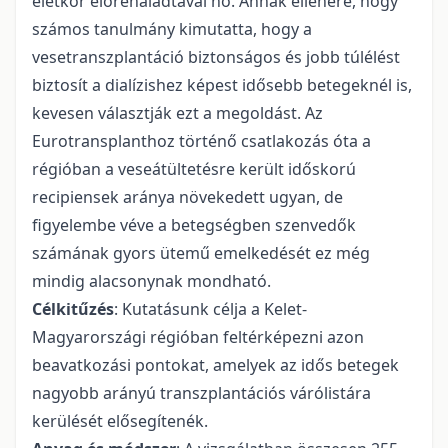
életkor előrehaladtával nő. Annak ellenére, hogy
számos tanulmány kimutatta, hogy a
vesetranszplantáció biztonságos és jobb túlélést
biztosít a dialízishez képest idősebb betegeknél is,
kevesen választják ezt a megoldást. Az
Eurotransplanthoz történő csatlakozás óta a
régióban a veseátültetésre került időskorú
recipiensek aránya növekedett ugyan, de
figyelembe véve a betegségben szenvedők
számának gyors ütemű emelkedését ez még
mindig alacsonynak mondható.
Célkitűzés
: Kutatásunk célja a Kelet-
Magyarországi régióban feltérképezni azon
beavatkozási pontokat, amelyek az idős betegek
nagyobb arányú transzplantációs várólistára
kerülését elősegítenék.