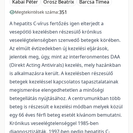
Kabai Péter
Orosz Beatrix
Barcsa Tímea
351
Megtekintések száma:
A hepatits C-vírus fertőzés igen elterjedt a
vesepótló kezelésben részesülő krónikus
veseelégtelenségben szenvedő betegek körében.
Az elmúlt évtizedekben új kezelési eljárások,
jelentek meg, úgy, mint az interferonmentes DAA
(Direkt Acting Antivirals) kezelés, mely hazánkban
is alkalmazásra került. A kezelésben részesülő
betegek kezeléssel kapcsolatos tapasztalatainak
megismerése elengedhetetlen a minőségi
betegellátás nyújtásához. A centrumunkban több
beteg is részesült e kezelési módban melyek közül
egy 66 éves férfi beteg esetét kívánom bemutatni.
Krónikus veseelégtelenséggel 1985-ben
diagnosztizálták, 1997-ben pedig hepatitis C-