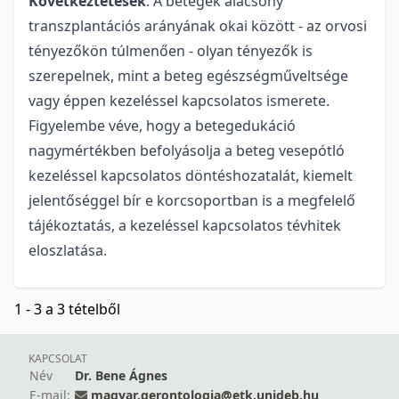
Következtetések
: A betegek alacsony
transzplantációs arányának okai között - az orvosi
tényezőkön túlmenően - olyan tényezők is
szerepelnek, mint a beteg egészségműveltsége
vagy éppen kezeléssel kapcsolatos ismerete.
Figyelembe véve, hogy a betegedukáció
nagymértékben befolyásolja a beteg vesepótló
kezeléssel kapcsolatos döntéshozatalát, kiemelt
jelentőséggel bír e korcsoportban is a megfelelő
tájékoztatás, a kezeléssel kapcsolatos tévhitek
eloszlatása.
1 - 3 a 3 tételből
KAPCSOLAT
Név
Dr. Bene Ágnes
E-mail:
magyar.gerontologia@etk.unideb.hu