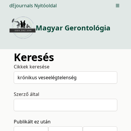
dEjournals Nyitóoldal
Open m
Magyar Gerontológia
Keresés
Cikkek keresése
Szerző által
Publikált ez után