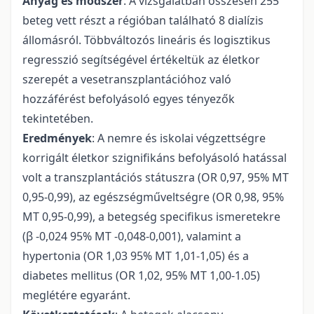
Anyag és módszer
: A vizsgálatban összesen 255
beteg vett részt a régióban található 8 dialízis
állomásról. Többváltozós lineáris és logisztikus
regresszió segítségével értékeltük az életkor
szerepét a vesetranszplantációhoz való
hozzáférést befolyásoló egyes tényezők
tekintetében.
Eredmények
: A nemre és iskolai végzettségre
korrigált életkor szignifikáns befolyásoló hatással
volt a transzplantációs státuszra (OR 0,97, 95% MT
0,95-0,99), az egészségműveltségre (OR 0,98, 95%
MT 0,95-0,99), a betegség specifikus ismeretekre
(β -0,024 95% MT -0,048-0,001), valamint a
hypertonia (OR 1,03 95% MT 1,01-1,05) és a
diabetes mellitus (OR 1,02, 95% MT 1,00-1.05)
meglétére egyaránt.