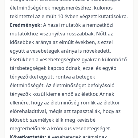
életminőségének megismeréséhez, különös
tekintettel az elmúlt 10 évben végzett kutatásokra.
Eredmények:
A hazai mutatók a nemzetközi
mutatókhoz viszonyítva rosszabbak. Nőtt az
idősebbek aránya az elmúlt években, s ezzel
együtt a vesebetegek aránya is növekedett.
Esetükben a vesebetegséghez gyakran különböző
társbetegségek kapcsolódnak, ezzel és egyéb
tényezőkkel együtt rontva a betegek
életminőségét. Az életminőséget befolyásoló
tényezők közül kiemelendő az életkor. Annak
ellenére, hogy az életminőség romlik az életkor
előrehaladtával, mégis azt tapasztalják, hogy az
idősebb személyek élik meg kevésbé
megterhelőnek a krónikus vesebetegséget.
Következtetés:
A vesebetegek arányának