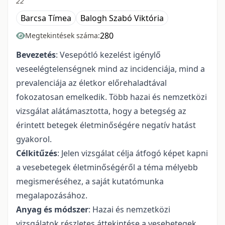
22
Barcsa Tímea
Balogh Szabó Viktória
280
Megtekintések száma:
Bevezetés
: Vesepótló kezelést igénylő
veseelégtelenségnek mind az incidenciája, mind a
prevalenciája az életkor előrehaladtával
fokozatosan emelkedik. Több hazai és nemzetközi
vizsgálat alátámasztotta, hogy a betegség az
érintett betegek életminőségére negatív hatást
gyakorol.
Célkitűzés
: Jelen vizsgálat célja átfogó képet kapni
a vesebetegek életminőségéről a téma mélyebb
megismeréséhez, a saját kutatómunka
megalapozásához.
Anyag és módszer
: Hazai és nemzetközi
vizsgálatok részletes áttekintése a vesebetegek