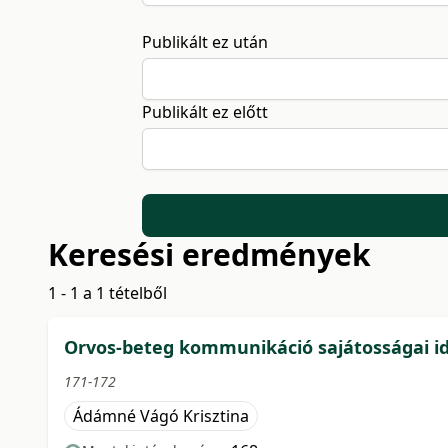
Publikált ez után
Publikált ez előtt
Keresési eredmények
1 - 1 a 1 tételből
Orvos-beteg kommunikáció sajátosságai i
171-172
Ádámné Vágó Krisztina