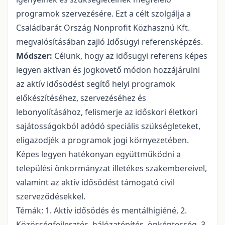
programok szervezésére. Ezt a célt szolgálja a
Családbarát Ország Nonprofit Közhasznú Kft.
megvalósításában zajló Idősügyi referensképzés.
Módszer:
Célunk, hogy az idősügyi referens képes
legyen aktívan és jogkövető módon hozzájárulni
az aktív idősödést segítő helyi programok
előkészítéséhez, szervezéséhez és
lebonyolításához, felismerje az időskori életkori
sajátosságokból adódó speciális szükségleteket,
eligazodjék a programok jogi környezetében.
Képes legyen hatékonyan együttműködni a
települési önkormányzat illetékes szakembereivel,
valamint az aktív idősödést támogató civil
szerveződésekkel.
Témák: 1. Aktív idősödés és mentálhigiéné, 2.
Közösségfejlesztés, hálózatépítés, önkéntesség, 3.