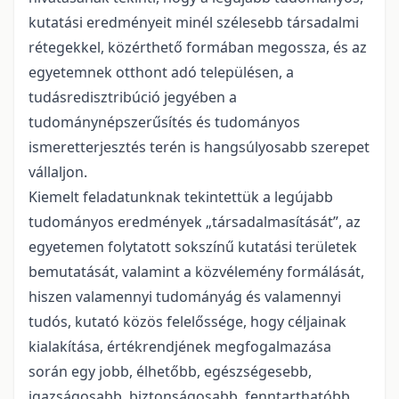
kutatási eredményeit minél szélesebb társadalmi
rétegekkel, közérthető formában megossza, és az
egyetemnek otthont adó településen, a
tudásredisztribúció jegyében a
tudománynépszerűsítés és tudományos
ismeretterjesztés terén is hangsúlyosabb szerepet
vállaljon.
Kiemelt feladatunknak tekintettük a legújabb
tudományos eredmények „társadalmasítását”, az
egyetemen folytatott sokszínű kutatási területek
bemutatását, valamint a közvélemény formálását,
hiszen valamennyi tudományág és valamennyi
tudós, kutató közös felelőssége, hogy céljainak
kialakítása, értékrendjének megfogalmazása
során egy jobb, élhetőbb, egészségesebb,
igazságosabb, biztonságosabb, fenntarthatóbb