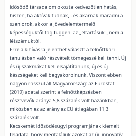
idősödő társadalom okozta kedvezőtlen hatás,
hiszen, ha aktívak tudnak, - és akarnak maradni a
szeniorok, akkor a jövedelemtermelő
képességüktől fog függeni az „eltartásuk”, nem a
létszámuktól.
Erre a kihívásra jelenthet választ: a felnőttkori
tanulásban való részvételt tömegessé kell tenni. Új
és új szakmákat kell elsajátítanunk, új és új
készségeket kell begyakorolnunk. Viszont ebben
nagyon rosszul áll Magyarország: az Eurostat
(2019) adatai szerint a felnőttképzésben
résztvevők aránya 5,8 százalék volt hazánkban,
miközben ez az arány az EU átlagában 11,3
százalék volt.
Kecskemét idősödésügyi programjának kiemelt
feladata, hogy megtaláljuk azokat az új, innovatív