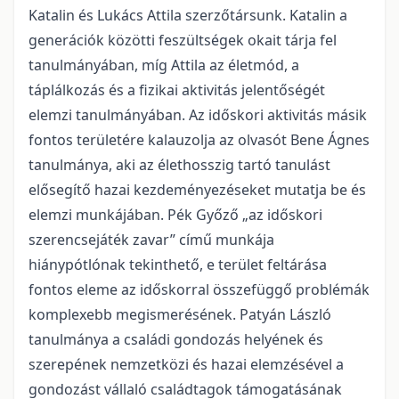
Katalin és Lukács Attila szerzőtársunk. Katalin a
generációk közötti feszültségek okait tárja fel
tanulmányában, míg Attila az életmód, a
táplálkozás és a fizikai aktivitás jelentőségét
elemzi tanulmányában. Az időskori aktivitás másik
fontos területére kalauzolja az olvasót Bene Ágnes
tanulmánya, aki az élethosszig tartó tanulást
elősegítő hazai kezdeményezéseket mutatja be és
elemzi munkájában. Pék Győző „az időskori
szerencsejáték zavar” című munkája
hiánypótlónak tekinthető, e terület feltárása
fontos eleme az időskorral összefüggő problémák
komplexebb megismerésének. Patyán László
tanulmánya a családi gondozás helyének és
szerepének nemzetközi és hazai elemzésével a
gondozást vállaló családtagok támogatásának