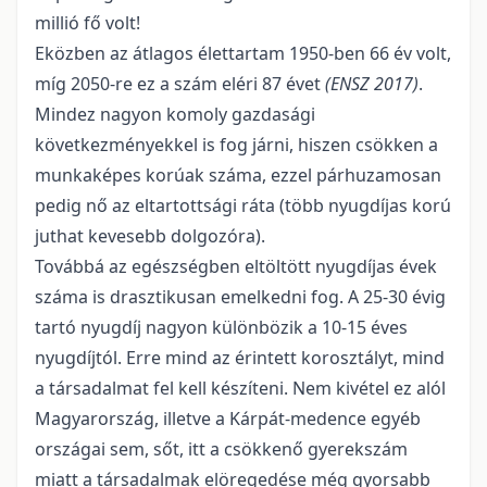
millió fő volt!
Eközben az átlagos élettartam 1950-ben 66 év volt,
míg 2050-re ez a szám eléri 87 évet
(ENSZ 2017)
.
Mindez nagyon komoly gazdasági
következményekkel is fog járni, hiszen csökken a
munkaképes korúak száma, ezzel párhuzamosan
pedig nő az eltartottsági ráta (több nyugdíjas korú
juthat kevesebb dolgozóra).
Továbbá az egészségben eltöltött nyugdíjas évek
száma is drasztikusan emelkedni fog. A 25-30 évig
tartó nyugdíj nagyon különbözik a 10-15 éves
nyugdíjtól. Erre mind az érintett korosztályt, mind
a társadalmat fel kell készíteni. Nem kivétel ez alól
Magyarország, illetve a Kárpát-medence egyéb
országai sem, sőt, itt a csökkenő gyerekszám
miatt a társadalmak elöregedése még gyorsabb