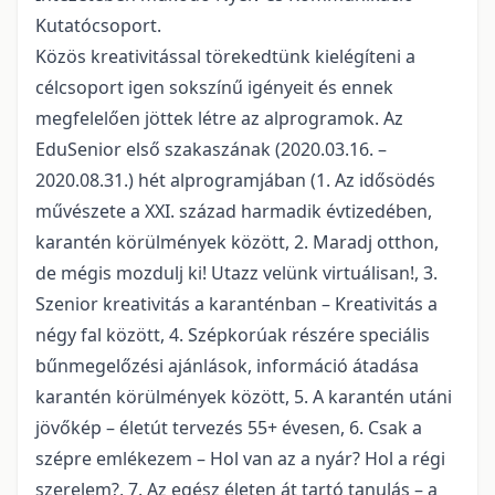
Kutatócsoport.
Közös kreativitással törekedtünk kielégíteni a
célcsoport igen sokszínű igényeit és ennek
megfelelően jöttek létre az alprogramok. Az
EduSenior első szakaszának (2020.03.16. –
2020.08.31.) hét alprogramjában (1. Az idősödés
művészete a XXI. század harmadik évtizedében,
karantén körülmények között, 2. Maradj otthon,
de mégis mozdulj ki! Utazz velünk virtuálisan!, 3.
Szenior kreativitás a karanténban – Kreativitás a
négy fal között, 4. Szépkorúak részére speciális
bűnmegelőzési ajánlások, információ átadása
karantén körülmények között, 5. A karantén utáni
jövőkép – életút tervezés 55+ évesen, 6. Csak a
szépre emlékezem – Hol van az a nyár? Hol a régi
szerelem?, 7. Az egész életen át tartó tanulás – a