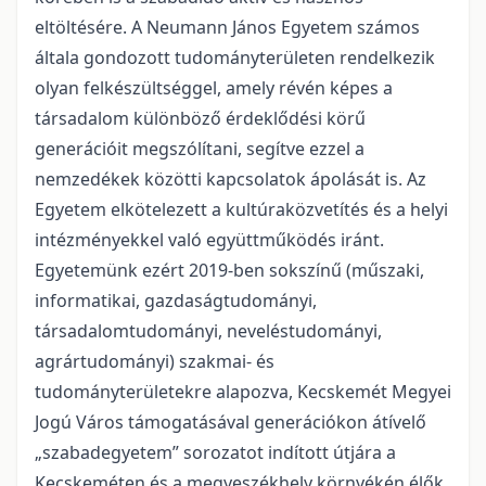
eltöltésére. A Neumann János Egyetem számos
általa gondozott tudományterületen rendelkezik
olyan felkészültséggel, amely révén képes a
társadalom különböző érdeklődési körű
generációit megszólítani, segítve ezzel a
nemzedékek közötti kapcsolatok ápolását is. Az
Egyetem elkötelezett a kultúraközvetítés és a helyi
intézményekkel való együttműködés iránt.
Egyetemünk ezért 2019-ben sokszínű (műszaki,
informatikai, gazdaságtudományi,
társadalomtudományi, neveléstudományi,
agrártudományi) szakmai- és
tudományterületekre alapozva, Kecskemét Megyei
Jogú Város támogatásával generációkon átívelő
„szabadegyetem” sorozatot indított útjára a
Kecskeméten és a megyeszékhely környékén élők