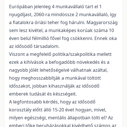
Európában jelenleg 4 munkavállaló tart el 1
nyugdíjast, 2060-ra mindössze 2 munkavállaló, így
a fiatalokra óriási teher fog hárulni. Magyarország
sem lesz kivétel, a munkaképes korúak száma 10
éven belül félmillió fővel fog csökkenni. Ennek oka
az idősödő társadalom.
Viszont a megfelelő politika/szakpolitika mellett
ezek a kihívások a befogadóbb növekedés és a
nagyobb jólét lehetőségeivé válhatnak azáltal,
hogy meghosszabbítják a munkával töltött
időszakot, jobban kihasználják az idősödő
emberek tudását és készségeit.
A legfontosabb kérdés, hogy az idősödő
korosztály előtt álló 15-20 évet hogyan, mivel,
milyen egészségi, mentális állapotban tölti el? Az
emberi tőke beruházásokkal kivédhető számos az