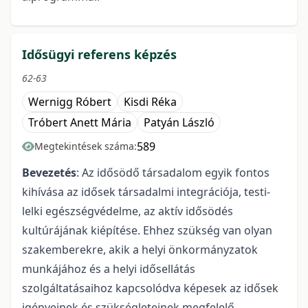
Idősügyi referens képzés
62-63
Wernigg Róbert
Kisdi Réka
Tróbert Anett Mária
Patyán László
589
Megtekintések száma:
Bevezetés
: Az idősödő társadalom egyik fontos
kihívása az idősek társadalmi integrációja, testi-
lelki egészségvédelme, az aktív idősödés
kultúrájának kiépítése. Ehhez szükség van olyan
szakemberekre, akik a helyi önkormányzatok
munkájához és a helyi idősellátás
szolgáltatásaihoz kapcsolódva képesek az idősek
igényeinek és szükségleteinek megfelelő