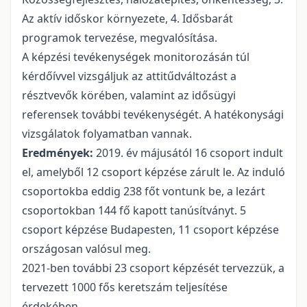
Az aktív időskor környezete, 4. Idősbarát
programok tervezése, megvalósítása.
A képzési tevékenységek monitorozásán túl
kérdőívvel vizsgáljuk az attitűdváltozást a
résztvevők körében, valamint az idősügyi
referensek további tevékenységét. A hatékonysági
vizsgálatok folyamatban vannak.
Eredmények:
2019. év májusától 16 csoport indult
el, amelyből 12 csoport képzése zárult le. Az induló
csoportokba eddig 238 főt vontunk be, a lezárt
csoportokban 144 fő kapott tanúsítványt. 5
csoport képzése Budapesten, 11 csoport képzése
országosan valósul meg.
2021-ben további 23 csoport képzését tervezzük, a
tervezett 1000 fős keretszám teljesítése
érdekében.