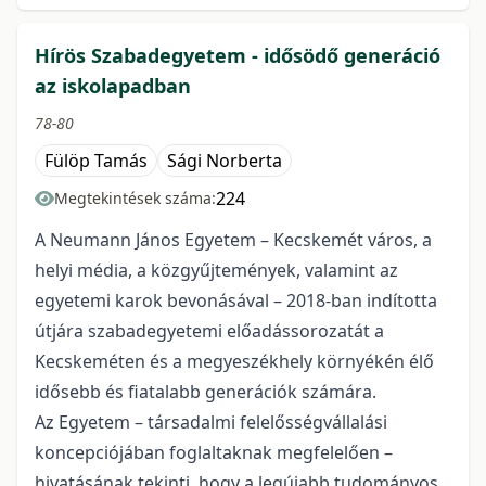
Hírös Szabadegyetem - idősödő generáció
az iskolapadban
78-80
Fülöp Tamás
Sági Norberta
224
Megtekintések száma:
A Neumann János Egyetem – Kecskemét város, a
helyi média, a közgyűjtemények, valamint az
egyetemi karok bevonásával – 2018-ban indította
útjára szabadegyetemi előadássorozatát a
Kecskeméten és a megyeszékhely környékén élő
idősebb és fiatalabb generációk számára.
Az Egyetem – társadalmi felelősségvállalási
koncepciójában foglaltaknak megfelelően –
hivatásának tekinti, hogy a legújabb tudományos,