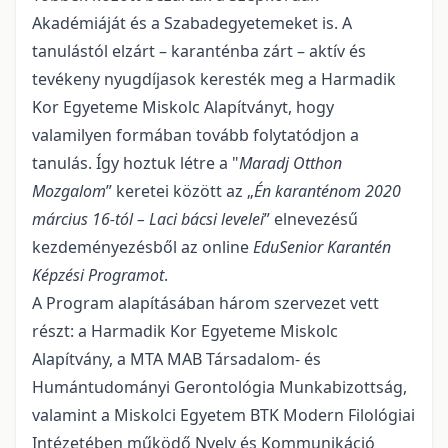
Akadémiáját és a Szabadegyetemeket is. A
tanulástól elzárt – karanténba zárt – aktív és
tevékeny nyugdíjasok keresték meg a Harmadik
Kor Egyeteme Miskolc Alapítványt, hogy
valamilyen formában tovább folytatódjon a
tanulás. Így hoztuk létre a "
Maradj Otthon
Mozgalom
” keretei között az „
Én karanténom 2020
március 16-tól – Laci bácsi levelei
” elnevezésű
kezdeményezésből az online
EduSenior Karantén
Képzési Programot
.
A Program alapításában három szervezet vett
részt: a Harmadik Kor Egyeteme Miskolc
Alapítvány, a MTA MAB Társadalom- és
Humántudományi Gerontológia Munkabizottság,
valamint a Miskolci Egyetem BTK Modern Filológiai
Intézetében működő Nyelv és Kommunikáció