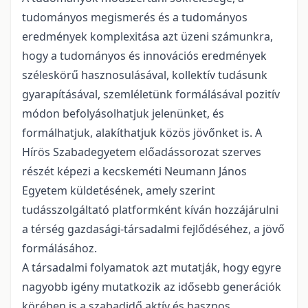
tudományos megismerés és a tudományos
eredmények komplexitása azt üzeni számunkra,
hogy a tudományos és innovációs eredmények
széleskörű hasznosulásával, kollektív tudásunk
gyarapításával, szemléletünk formálásával pozitív
módon befolyásolhatjuk jelenünket, és
formálhatjuk, alakíthatjuk közös jövőnket is. A
Hírös Szabadegyetem előadássorozat szerves
részét képezi a kecskeméti Neumann János
Egyetem küldetésének, amely szerint
tudásszolgáltató platformként kíván hozzájárulni
a térség gazdasági-társadalmi fejlődéséhez, a jövő
formálásához.
A társadalmi folyamatok azt mutatják, hogy egyre
nagyobb igény mutatkozik az idősebb generációk
körében is a szabadidő aktív és hasznos