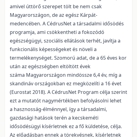
amivel úttörő szerepet tölt be nem csak
Magyarországon, de az egész Kárpát-
medencében. A CédrusNet a társadalmi idősödés
programja, ami csökkentheti a fokozódó
egészségügyi, szociális ellátások terhét, javítja a
funkcionális képességeket és növeli a
termelékenységet. Szomorú adat, de a 65 éves kor
után az egészségben eltöltött évek
száma Magyarországon mindössze 6,4 év, míg a
skandináv országokban ez megközelíti a 16 évet
(Eurostat 2018). A CédrusNet Program célja szerint
ezt a mutatót nagymértékben befolyásolni lehet
a hasznosság-élménnyel, így a társadalmi,
gazdasági hatások terén a kecskeméti
idősödésügyi kísérletnek ez a fő küldetése, célja.
Az előadásban ennek a törekvésnek, kísérletnek