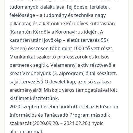
tudományok kialakulása, fejlődése, területei,
felelőssége – a tudomány és technika nagy
pillanatai) és a két online kérdőíves kutatásban
(Karantén Kérdőív a Koronavírus idején, A
karantén utáni jövőkép – életút tervezés 55+
évesen) összesen több mint 1000 fő vett részt.
Munkánkat szakértő professzorok és külsős
partnerek segítik. Valamennyi aktív résztvevő a
kreatív műhelyünk (3. alprogram) által készített,
saját tervezésű Oklevelet kap, az első szakasz
eredményeiről Miskolc város támogatásával két
kisfilmet készítettünk.
2020 szeptemberében indítottuk el az EduSenior
Információs és Tanácsadó Program második
szakaszát (2020.09.20. – 2021.02.20.) nyolc
alprogrammal.