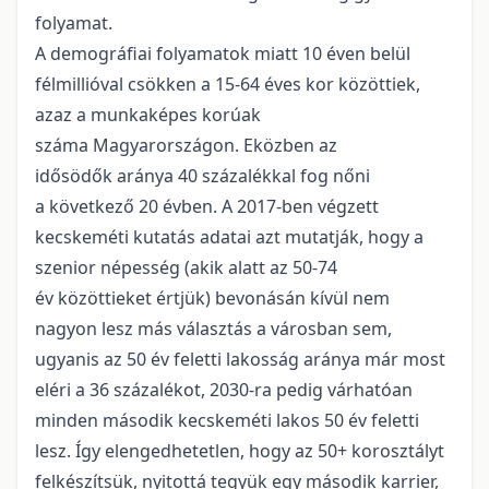
folyamat.
A demográfiai folyamatok miatt 10 éven belül
félmillióval csökken a 15-64 éves kor közöttiek,
azaz a munkaképes korúak
száma Magyarországon. Eközben az
idősödők aránya 40 százalékkal fog nőni
a következő 20 évben. A 2017-ben végzett
kecskeméti kutatás adatai azt mutatják, hogy a
szenior népesség (akik alatt az 50-74
év közöttieket értjük) bevonásán kívül nem
nagyon lesz más választás a városban sem,
ugyanis az 50 év feletti lakosság aránya már most
eléri a 36 százalékot, 2030-ra pedig várhatóan
minden második kecskeméti lakos 50 év feletti
lesz. Így elengedhetetlen, hogy az 50+ korosztályt
felkészítsük, nyitottá tegyük egy második karrier,