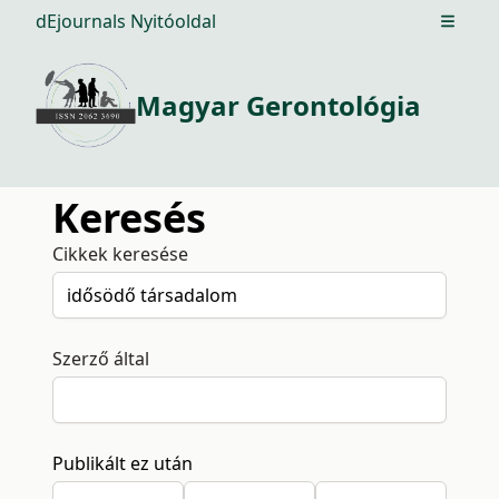
dEjournals Nyitóoldal
Open m
Magyar Gerontológia
Keresés
Cikkek keresése
Szerző által
Publikált ez után