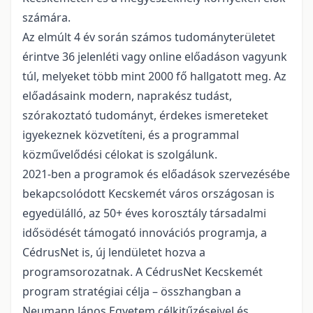
számára.
Az elmúlt 4 év során számos tudományterületet
érintve 36 jelenléti vagy online előadáson vagyunk
túl, melyeket több mint 2000 fő hallgatott meg. Az
előadásaink modern, naprakész tudást,
szórakoztató tudományt, érdekes ismereteket
igyekeznek közvetíteni, és a programmal
közművelődési célokat is szolgálunk.
2021-ben a programok és előadások szervezésébe
bekapcsolódott Kecskemét város országosan is
egyedülálló, az 50+ éves korosztály társadalmi
idősödését támogató innovációs programja, a
CédrusNet is, új lendületet hozva a
programsorozatnak. A CédrusNet Kecskemét
program stratégiai célja – összhangban a
Neumann János Egyetem célkitűzéseivel és