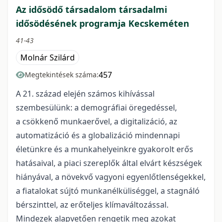
Az idősödő társadalom társadalmi
idősödésének programja Kecskeméten
41-43
Molnár Szilárd
457
Megtekintések száma:
A 21. század elején számos kihívással
szembesülünk: a demográfiai öregedéssel,
a csökkenő munkaerővel, a digitalizáció, az
automatizáció és a globalizáció mindennapi
életünkre és a munkahelyeinkre gyakorolt erős
hatásaival, a piaci szereplők által elvárt készségek
hiányával, a növekvő vagyoni egyenlőtlenségekkel,
a fiatalokat sújtó munkanélküliséggel, a stagnáló
bérszinttel, az erőteljes klímaváltozással.
Mindezek alapvetően rengetik meg azokat