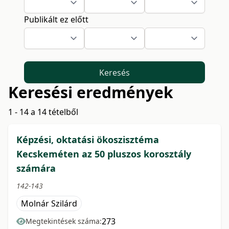
Publikált ez előtt
Keresés
Keresési eredmények
1 - 14 a 14 tételből
Képzési, oktatási ökoszisztéma
Kecskeméten az 50 pluszos korosztály
számára
142-143
Molnár Szilárd
273
Megtekintések száma: