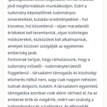
jövő megformálásán munkálkodjon. Ezért a
tudomány képviselőinek tudományos
ismereteikkel, kutatási eredményeikkel – hol
közvetve, hol közvetlenül – olyan maradandó
értékeket kell teremteniük, olyan különleges
módszereket, eszközöket kell alkalmazniuk,
amelyek közösen szolgálják az egyetemes
emberiség javát.
Fontosnak tartjuk, hogy rámutassunk, hogy a
tudomány művelői – tudományterülettől
függetlenül – társadalmi támogatás és közösségi
elismerés nélkül nem, vagy csak nagyon nehezen
tudnak dolgozni, kutatni. A társadalom egyöntetű
támogatása azonban csak akkor várható el, ha az
emberek értik és megértik, miért van szükség a
tudományokra és a tudósokra, és elfogadják,