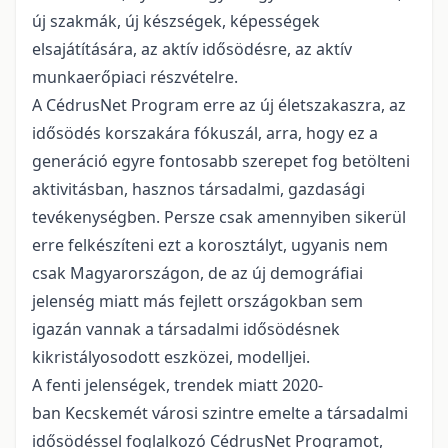
új szakmák, új készségek, képességek
elsajátítására, az aktív idősödésre, az aktív
munkaerőpiaci részvételre.
A CédrusNet Program erre az új életszakaszra, az
idősödés korszakára fókuszál, arra, hogy ez a
generáció egyre fontosabb szerepet fog betölteni
aktivitásban, hasznos társadalmi, gazdasági
tevékenységben. Persze csak amennyiben sikerül
erre felkészíteni ezt a korosztályt, ugyanis nem
csak Magyarországon, de az új demográfiai
jelenség miatt más fejlett országokban sem
igazán vannak a társadalmi idősödésnek
kikristályosodott eszközei, modelljei.
A fenti jelenségek, trendek miatt 2020-
ban Kecskemét városi szintre emelte a társadalmi
idősödéssel foglalkozó CédrusNet Programot,