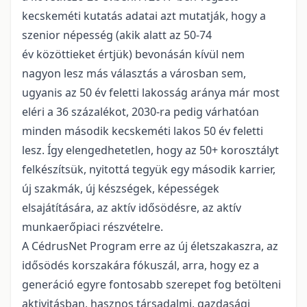
kecskeméti kutatás adatai azt mutatják, hogy a
szenior népesség (akik alatt az 50-74
év közöttieket értjük) bevonásán kívül nem
nagyon lesz más választás a városban sem,
ugyanis az 50 év feletti lakosság aránya már most
eléri a 36 százalékot, 2030-ra pedig várhatóan
minden második kecskeméti lakos 50 év feletti
lesz. Így elengedhetetlen, hogy az 50+ korosztályt
felkészítsük, nyitottá tegyük egy második karrier,
új szakmák, új készségek, képességek
elsajátítására, az aktív idősödésre, az aktív
munkaerőpiaci részvételre.
A CédrusNet Program erre az új életszakaszra, az
idősödés korszakára fókuszál, arra, hogy ez a
generáció egyre fontosabb szerepet fog betölteni
aktivitásban, hasznos társadalmi, gazdasági