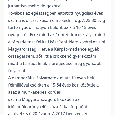
juthat kevesebb dolgozóra).
Továbbá az egészségben eltöltött nyugdíjas évek
száma is drasztikusan emelkedni fog. A 25-30 évig
tartó nyugdíj nagyon különbözik a 10-15 éves
nyugdíjtól. Erre mind az érintett korosztályt, mind
a társadalmat fel kell készíteni. Nem kivétel ez alól
Magyarország, illetve a Kárpát-medence egyéb
országai sem, sőt, itt a csökkenő gyerekszám
miatt a társadalmak elöregedése még gyorsabb
folyamat.
A demográfiai folyamatok miatt 10 éven belül
félmillióval csökken a 15-64 éves kor közöttiek,
azaz a munkaképes korúak
száma Magyarországon. Eközben az
idősödők aránya 40 százalékkal fog nőni
a következő 20 évben. A 2017-ben végzett