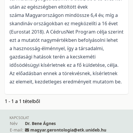
után az egészségben eltöltött évek
száma Magyarországon mindössze 6,4 év, míg a
skandináv országokban ez megközelíti a 16 évet
(Eurostat 2018). A CédrusNet Program célja szerint
ezt a mutatót nagymértékben befolyásolni lehet
a hasznosság-élménnyel, így a társadalmi,
gazdasági hatások terén a kecskeméti
idősödésügyi kísérletnek ez a fő küldetése, célja.
Az előadásban ennek a törekvésnek, kísérletnek
az elemeit, kezdetleges eredményeit mutatom be.
1 - 1 a 1 tételből
KAPCSOLAT
Név
Dr. Bene Ágnes
E-mail:
magyar.gerontologia@etk.unideb.hu