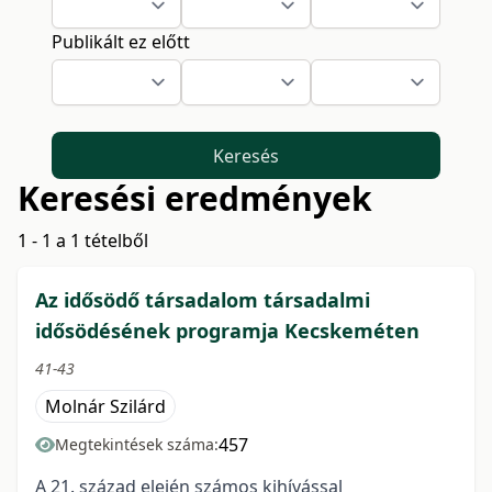
Publikált ez előtt
Keresés
Keresési eredmények
1 - 1 a 1 tételből
Az idősödő társadalom társadalmi
idősödésének programja Kecskeméten
41-43
Molnár Szilárd
457
Megtekintések száma:
A 21. század elején számos kihívással