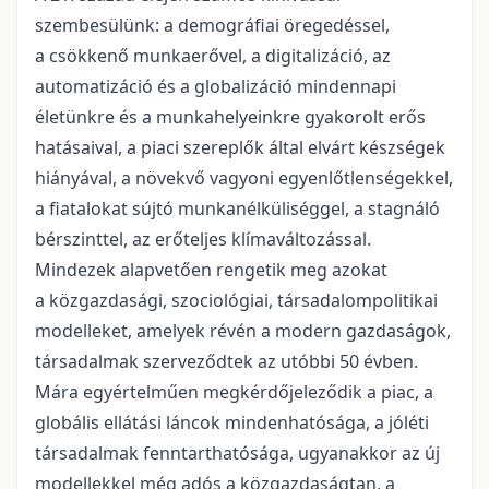
szembesülünk: a demográfiai öregedéssel,
a csökkenő munkaerővel, a digitalizáció, az
automatizáció és a globalizáció mindennapi
életünkre és a munkahelyeinkre gyakorolt erős
hatásaival, a piaci szereplők által elvárt készségek
hiányával, a növekvő vagyoni egyenlőtlenségekkel,
a fiatalokat sújtó munkanélküliséggel, a stagnáló
bérszinttel, az erőteljes klímaváltozással.
Mindezek alapvetően rengetik meg azokat
a közgazdasági, szociológiai, társadalompolitikai
modelleket, amelyek révén a modern gazdaságok,
társadalmak szerveződtek az utóbbi 50 évben.
Mára egyértelműen megkérdőjeleződik a piac, a
globális ellátási láncok mindenhatósága, a jóléti
társadalmak fenntarthatósága, ugyanakkor az új
modellekkel még adós a közgazdaságtan, a