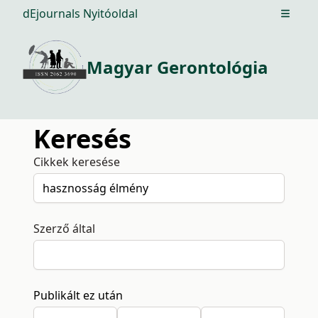
dEjournals Nyitóoldal
Open m
Magyar Gerontológia
Keresés
Cikkek keresése
Szerző által
Publikált ez után