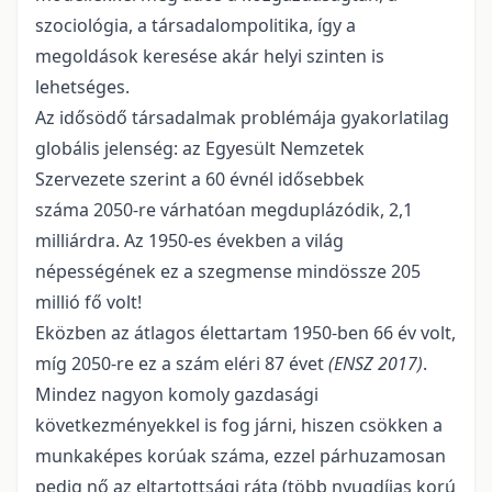
szociológia, a társadalompolitika, így a
megoldások keresése akár helyi szinten is
lehetséges.
Az idősödő társadalmak problémája gyakorlatilag
globális jelenség: az Egyesült Nemzetek
Szervezete szerint a 60 évnél idősebbek
száma 2050-re várhatóan megduplázódik, 2,1
milliárdra. Az 1950-es években a világ
népességének ez a szegmense mindössze 205
millió fő volt!
Eközben az átlagos élettartam 1950-ben 66 év volt,
míg 2050-re ez a szám eléri 87 évet
(ENSZ 2017)
.
Mindez nagyon komoly gazdasági
következményekkel is fog járni, hiszen csökken a
munkaképes korúak száma, ezzel párhuzamosan
pedig nő az eltartottsági ráta (több nyugdíjas korú