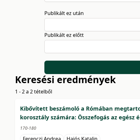
Publikált ez után
Publikált ez előtt
Keresési eredmények
1 - 2 a 2 tételből
Kibővített beszámoló a Rómában megtartot
korosztály számára: Összefogás az egész é
170-180
Ferenczi Andrea
Hajós Katalin