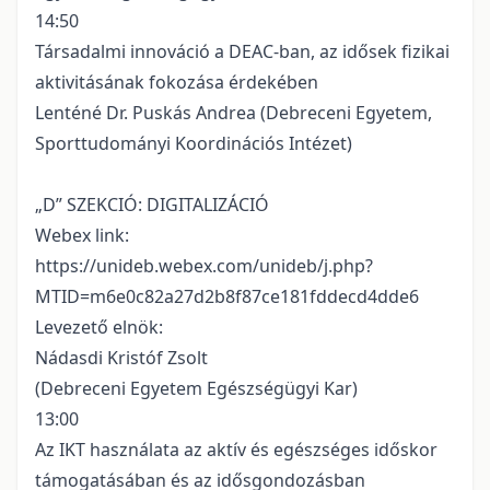
14:50
Társadalmi innováció a DEAC-ban, az idősek fizikai
aktivitásának fokozása érdekében
Lenténé Dr. Puskás Andrea (Debreceni Egyetem,
Sporttudományi Koordinációs Intézet)
„D” SZEKCIÓ: DIGITALIZÁCIÓ
Webex link:
https://unideb.webex.com/unideb/j.php?
MTID=m6e0c82a27d2b8f87ce181fddecd4dde6
Levezető elnök:
Nádasdi Kristóf Zsolt
(Debreceni Egyetem Egészségügyi Kar)
13:00
Az IKT használata az aktív és egészséges időskor
támogatásában és az idősgondozásban