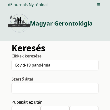
dEjournals Nyitóoldal
Open m
Magyar Gerontológia
Keresés
Cikkek keresése
Szerző által
Publikált ez után