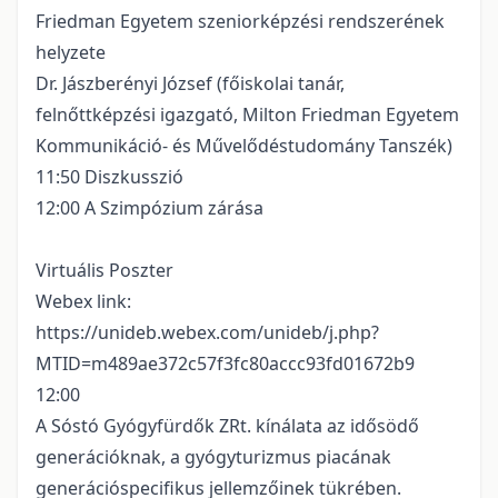
Friedman Egyetem szeniorképzési rendszerének
helyzete
Dr. Jászberényi József (főiskolai tanár,
felnőttképzési igazgató, Milton Friedman Egyetem
Kommunikáció- és Művelődéstudomány Tanszék)
11:50 Diszkusszió
12:00 A Szimpózium zárása
Virtuális Poszter
Webex link:
https://unideb.webex.com/unideb/j.php?
MTID=m489ae372c57f3fc80accc93fd01672b9
12:00
A Sóstó Gyógyfürdők ZRt. kínálata az idősödő
generációknak, a gyógyturizmus piacának
generációspecifikus jellemzőinek tükrében.