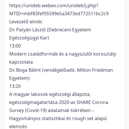
https://unideb.webex.com/unideb/j.php?
MTID=mbf83fef05599e5a3473ed772511bc2c9
Levezető elnök:
Dr. Patyán László (Debreceni Egyetem
Egészségügyi Kar)
13:00
Modern családformák és a nagyszülői korosztály
kapcsolata
Dr. Boga Bálint (vendégelőadó, Milton Friedman
Egyetem)
13:20
A magyar lakosok egészségi állapota,
egészségmagatartása 2020-as SHARE Corona
Survey (Covid-19) adatainak tükrében –
Hagyományos statisztikai és rough set alapú
elemzés