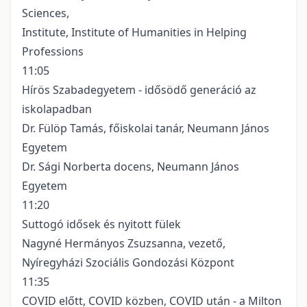
Sciences,
Institute, Institute of Humanities in Helping
Professions
11:05
Hírös Szabadegyetem - idősödő generáció az
iskolapadban
Dr. Fülöp Tamás, főiskolai tanár, Neumann János
Egyetem
Dr. Sági Norberta docens, Neumann János
Egyetem
11:20
Suttogó idősek és nyitott fülek
Nagyné Hermányos Zsuzsanna, vezető,
Nyíregyházi Szociális Gondozási Központ
11:35
COVID előtt, COVID közben, COVID után - a Milton