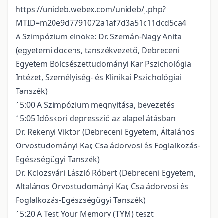
https://unideb.webex.com/unideb/j.php?
MTID=m20e9d7791072a1af7d3a51c11dcd5ca4
A Szimpózium elnöke: Dr. Szemán-Nagy Anita
(egyetemi docens, tanszékvezető, Debreceni
Egyetem Bölcsészettudományi Kar Pszichológia
Intézet, Személyiség- és Klinikai Pszichológiai
Tanszék)
15:00 A Szimpózium megnyitása, bevezetés
15:05 Időskori depresszió az alapellátásban
Dr. Rekenyi Viktor (Debreceni Egyetem, Általános
Orvostudományi Kar, Családorvosi és Foglalkozás-
Egészségügyi Tanszék)
Dr. Kolozsvári László Róbert (Debreceni Egyetem,
Általános Orvostudományi Kar, Családorvosi és
Foglalkozás-Egészségügyi Tanszék)
15:20 A Test Your Memory (TYM) teszt