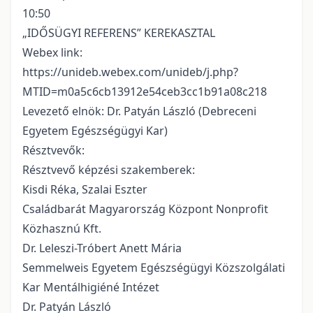
10:50
„IDŐSÜGYI REFERENS” KEREKASZTAL
Webex link:
https://unideb.webex.com/unideb/j.php?
MTID=m0a5c6cb13912e54ceb3cc1b91a08c218
Levezető elnök: Dr. Patyán László (Debreceni
Egyetem Egészségügyi Kar)
Résztvevők:
Résztvevő képzési szakemberek:
Kisdi Réka, Szalai Eszter
Családbarát Magyarország Központ Nonprofit
Közhasznú Kft.
Dr. Leleszi-Tróbert Anett Mária
Semmelweis Egyetem Egészségügyi Közszolgálati
Kar Mentálhigiéné Intézet
Dr. Patyán László