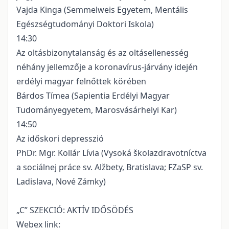
Vajda Kinga (Semmelweis Egyetem, Mentális
Egészségtudományi Doktori Iskola)
14:30
Az oltásbizonytalanság és az oltásellenesség
néhány jellemzője a koronavírus-járvány idején
erdélyi magyar felnőttek körében
Bárdos Tímea (Sapientia Erdélyi Magyar
Tudományegyetem, Marosvásárhelyi Kar)
14:50
Az időskori depresszió
PhDr. Mgr. Kollár Lívia (Vysoká školazdravotníctva
a sociálnej práce sv. Alžbety, Bratislava; FZaSP sv.
Ladislava, Nové Zámky)
„C” SZEKCIÓ: AKTÍV IDŐSÖDÉS
Webex link: