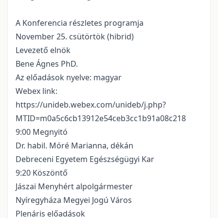
A Konferencia részletes programja
November 25. csütörtök (hibrid)
Levezető elnök
Bene Ágnes PhD.
Az előadások nyelve: magyar
Webex link:
https://unideb.webex.com/unideb/j.php?
MTID=m0a5c6cb13912e54ceb3cc1b91a08c218
9:00 Megnyitó
Dr. habil. Móré Marianna, dékán
Debreceni Egyetem Egészségügyi Kar
9:20 Köszöntő
Jászai Menyhért alpolgármester
Nyíregyháza Megyei Jogú Város
Plenáris előadások