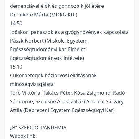
demenciával élők és gondozóik jóllétére
Dr. Fekete Márta (MDRG Kft.)
14:50
Időskori panaszok és a gyógynövények kapcsolata
Pászk Norbert (Miskolci Egyetem,
Egészségtudományi kar, Elméleti
Egészségtudományok Intézete)
15:10
Cukorbetegek háziorvosi ellátásának
minőségvizsgálata
Törő Viktória, Takács Péter, Kósa Zsigmond, Radó
Sándorné, Szelesné Árokszállási Andrea, Sárváry
Attila (Debreceni Egyetem Egészségügyi Kar)
„B” SZEKCIÓ: PANDÉMIA
Webex link: