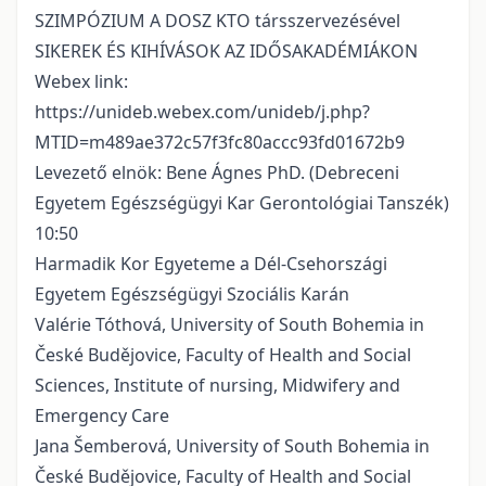
SZIMPÓZIUM A DOSZ KTO társszervezésével
SIKEREK ÉS KIHÍVÁSOK AZ IDŐSAKADÉMIÁKON
Webex link:
https://unideb.webex.com/unideb/j.php?
MTID=m489ae372c57f3fc80accc93fd01672b9
Levezető elnök: Bene Ágnes PhD. (Debreceni
Egyetem Egészségügyi Kar Gerontológiai Tanszék)
10:50
Harmadik Kor Egyeteme a Dél-Csehországi
Egyetem Egészségügyi Szociális Karán
Valérie Tóthová, University of South Bohemia in
České Budějovice, Faculty of Health and Social
Sciences, Institute of nursing, Midwifery and
Emergency Care
Jana Šemberová, University of South Bohemia in
České Budějovice, Faculty of Health and Social